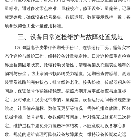
量标准。通过多次零点校准、量程校准，修正设备计量偏差，记录
标定参数，确保设备信号采集、数据运算、数值显示保持一致，各
项参数契合工业计量使用标准。
三、设备日常巡检维护与故障处置规范
ICS-30型电子皮带秤长期处于粉尘、连续运行工况，需落实常
态化巡检与维护工作，维持设备计量稳定性。日常巡检需重点检查
称重桥架固定状态、托辊转动灵活性，清理桥架及托辊表面堆积的
物料与粉尘，防止杂物卡顿影响受力精度。定期检查传感器、测速
装置及线路的完好状态，排查线路老化、接头松动、传感器积灰等
问题，保证信号传输连续稳定。按照周期开展零点核查与重复标
定，及时修正工况变化带来的计量偏差。设备运行期间若出现数据
跳动、计量偏差超标、数值无更新等情况，需停机排查故障，区分
机械卡顿、信号异常、参数偏移等问题，针对性完成修复与二次标
定。维护过程中避免外力撞击秤体结构，不随意改动设备核心参
数。规范的运维管理可降低设备故障频次，维持设备长期稳定运