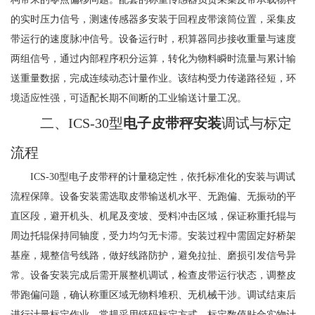
的实时压力信号，测速传感器多安装于回程皮带滚筒位置，采集皮
带运行的速度脉冲信号。设备运行时，积算器同步接收重量与速度
两组信号，通过内部程序积分运算，转化为物料瞬时流量与累计输
送重量数据，完成连续动态计量作业。该结构受力传递路径短，环
境适应性强，可适配长期不间断的工业输送计量工况。
二、ICS-30型
电子皮带秤安装
调试与标定
流程
ICS-30型电子皮带秤的计量稳定性，依托标准化的安装与调试
流程保障。设备安装需选取皮带输送机水平、无跑偏、无振动的平
直区段，避开机头、机尾及变坡、受料冲击区域，保证称重托辊与
周边托辊保持同轴度，受力均匀无卡滞。安装过程中需固定好桥架
基座，规整信号线路，做好线路防护，避免拉扯、磨损引发信号异
常。设备安装完成后需开展整机调试，检查皮带运行状态，调整皮
带跑偏问题，确认称重区域无物料堆积、无机械干涉。调试结束后
进行计量标定作业，常规采用链码标定方式，标定数值贴合实物计