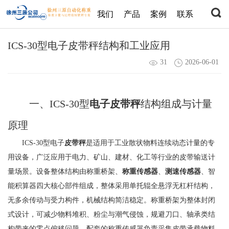
我们
产品
案例
联系
ICS-30型电子皮带秤结构和工业应用
31
2026-06-01
一、ICS-30型
电子皮带秤
结构组成与计量
原理
ICS-30型电子
皮带秤
是适用于工业散状物料连续动态计量的专
用设备，广泛应用于电力、矿山、建材、化工等行业的皮带输送计
量场景。设备整体结构由称重桥架、
称重传感器
、
测速传感器
、智
能积算器四大核心部件组成，整体采用单托辊全悬浮无杠杆结构，
无多余传动与受力构件，机械结构简洁稳定。称重桥架为整体封闭
式设计，可减少物料堆积、粉尘与潮气侵蚀，规避刀口、轴承类结
构带来的零点偏移问题。配套的称重传感器负责采集皮带承载物料