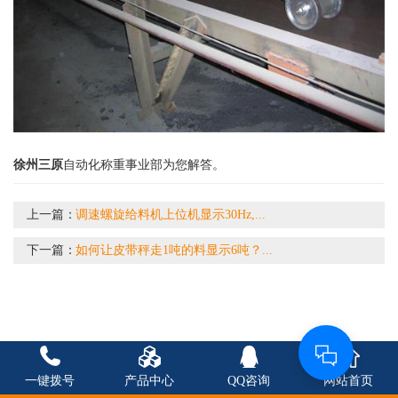
徐州三原
自动化称重事业部为您解答。
上一篇：
调速螺旋给料机上位机显示30Hz,...
下一篇：
如何让皮带秤走1吨的料显示6吨？...
一键拨号
产品中心
QQ咨询
网站首页