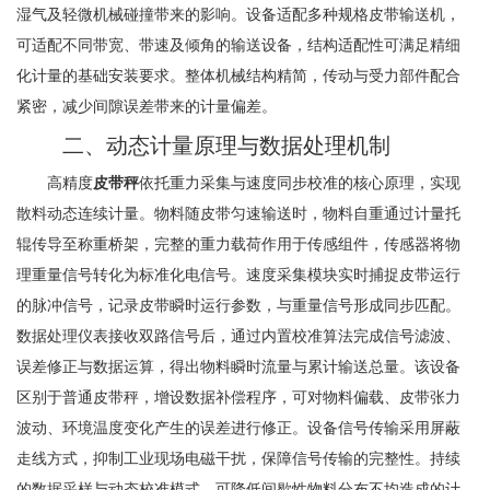
湿气及轻微机械碰撞带来的影响。设备适配多种规格皮带输送机，
可适配不同带宽、带速及倾角的输送设备，结构适配性可满足精细
化计量的基础安装要求。整体机械结构精简，传动与受力部件配合
紧密，减少间隙误差带来的计量偏差。
二、动态计量原理与数据处理机制
高精度
皮带秤
依托重力采集与速度同步校准的核心原理，实现
散料动态连续计量。物料随皮带匀速输送时，物料自重通过计量托
辊传导至称重桥架，完整的重力载荷作用于传感组件，传感器将物
理重量信号转化为标准化电信号。速度采集模块实时捕捉皮带运行
的脉冲信号，记录皮带瞬时运行参数，与重量信号形成同步匹配。
数据处理仪表接收双路信号后，通过内置校准算法完成信号滤波、
误差修正与数据运算，得出物料瞬时流量与累计输送总量。该设备
区别于普通皮带秤，增设数据补偿程序，可对物料偏载、皮带张力
波动、环境温度变化产生的误差进行修正。设备信号传输采用屏蔽
走线方式，抑制工业现场电磁干扰，保障信号传输的完整性。持续
的数据采样与动态校准模式，可降低间歇性物料分布不均造成的计